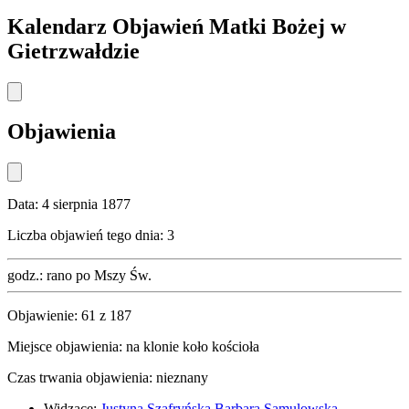
Kalendarz Objawień Matki Bożej w
Gietrzwałdzie
Objawienia
Data:
4 sierpnia 1877
Liczba objawień tego dnia:
3
godz.:
rano po Mszy Św.
Objawienie:
61
z
187
Miejsce objawienia:
na klonie koło kościoła
Czas trwania objawienia:
nieznany
Widzące:
Justyna Szafryńska
Barbara Samulowska