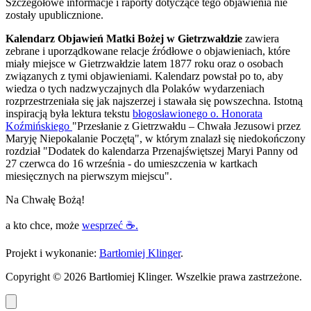
Szczegółowe informacje i raporty dotyczące tego objawienia nie
zostały upublicznione.
Kalendarz Objawień Matki Bożej w Gietrzwałdzie
zawiera
zebrane i uporządkowane relacje źródłowe o objawieniach, które
miały miejsce w Gietrzwałdzie latem 1877 roku oraz o osobach
związanych z tymi objawieniami. Kalendarz powstał po to, aby
wiedza o tych nadzwyczajnych dla Polaków wydarzeniach
rozprzestrzeniała się jak najszerzej i stawała się powszechna. Istotną
inspiracją była lektura tekstu
błogosławionego o. Honorata
Koźmińskiego
"Przesłanie z Gietrzwałdu – Chwała Jezusowi przez
Maryję Niepokalanie Poczętą", w którym znalazł się niedokończony
rozdział "Dodatek do kalendarza Przenajświętszej Maryi Panny od
27 czerwca do 16 września - do umieszczenia w kartkach
miesięcznych na pierwszym miejscu".
Na Chwałę Bożą!
a kto chce, może
wesprzeć ☕.
Projekt i wykonanie:
Bartłomiej Klinger
.
Copyright © 2026 Bartłomiej Klinger. Wszelkie prawa zastrzeżone.