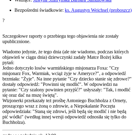
Bezpośredni świadkowie:
ks. Augustyn Weichsel (proboszcz)
?
Szczegołowe raporty o przebiegu tego objawienia nie zostały
upublicznione.
Wiadomo jedynie, że tego dnia (ale nie wiadomo, podczas których
objawień w ciągu dnia) dziewczynki zadały Matce Bożej kilka
pytań:
Jedno dotyczyło losów warmińskiego misjonarza Foxa: "
Czy
misjonarz Fox, Warmiak, wciąż żyje w Ameryce?
", a odpowiedź
brzmiała: "
Żyje
". Na inne pytanie "
Czy dziecko stanie się zdrowe?
"
dostały odpowiedź: "
Powinni się modlić
". W odpowiedzi na
pytanie: "
Czy szalony powinien przyjść?
" usłyszały: "
Tak, i modlić
się oraz dać na mszę świętą
".
Wizjonerki przekazały też prośbę Antoniego Buchholza z Ornety,
proszącego wraz z żoną o zdrowie, a Niepokalanie Poczęta
odpowiedziała: "
Staną się zdrowi, jeśli będą się modlić i nie będą
pić wódki
" (według innej wersji odpowiedź odnosiła się tylko do
Buchholza).