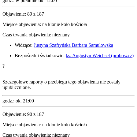
godz.:
w południe ok. 12:00
Objawienie:
89
z
187
Miejsce objawienia:
na klonie koło kościoła
Czas trwania objawienia:
nieznany
Widzące:
Justyna Szafryńska
Barbara Samulowska
Bezpośredni świadkowie:
ks. Augustyn Weichsel (proboszcz)
?
Szczegołowe raporty o przebiegu tego objawienia nie zostały
upublicznione.
godz.:
ok. 21:00
Objawienie:
90
z
187
Miejsce objawienia:
na klonie koło kościoła
Czas trwania objawienia:
nieznany