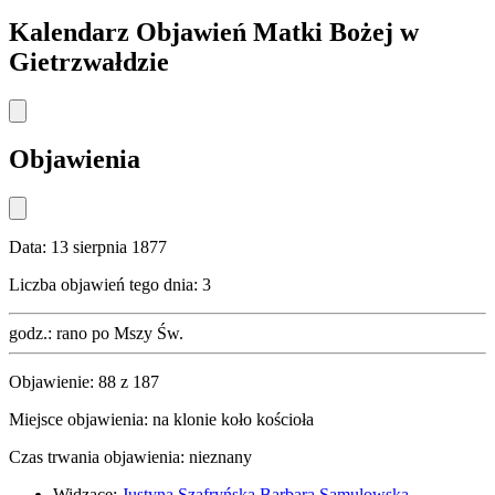
Kalendarz Objawień Matki Bożej w
Gietrzwałdzie
Objawienia
Data:
13 sierpnia 1877
Liczba objawień tego dnia:
3
godz.:
rano po Mszy Św.
Objawienie:
88
z
187
Miejsce objawienia:
na klonie koło kościoła
Czas trwania objawienia:
nieznany
Widzące:
Justyna Szafryńska
Barbara Samulowska