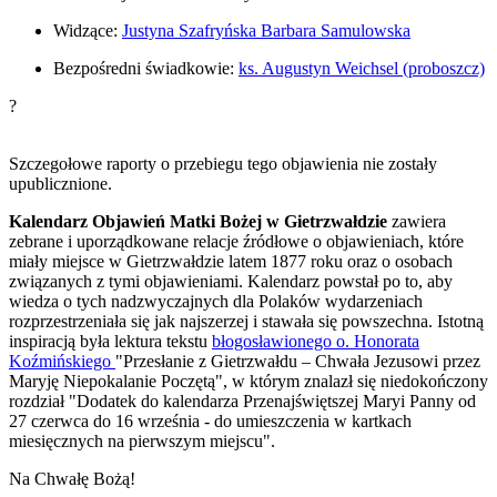
Widzące:
Justyna Szafryńska
Barbara Samulowska
Bezpośredni świadkowie:
ks. Augustyn Weichsel (proboszcz)
?
Szczegołowe raporty o przebiegu tego objawienia nie zostały
upublicznione.
Kalendarz Objawień Matki Bożej w Gietrzwałdzie
zawiera
zebrane i uporządkowane relacje źródłowe o objawieniach, które
miały miejsce w Gietrzwałdzie latem 1877 roku oraz o osobach
związanych z tymi objawieniami. Kalendarz powstał po to, aby
wiedza o tych nadzwyczajnych dla Polaków wydarzeniach
rozprzestrzeniała się jak najszerzej i stawała się powszechna. Istotną
inspiracją była lektura tekstu
błogosławionego o. Honorata
Koźmińskiego
"Przesłanie z Gietrzwałdu – Chwała Jezusowi przez
Maryję Niepokalanie Poczętą", w którym znalazł się niedokończony
rozdział "Dodatek do kalendarza Przenajświętszej Maryi Panny od
27 czerwca do 16 września - do umieszczenia w kartkach
miesięcznych na pierwszym miejscu".
Na Chwałę Bożą!